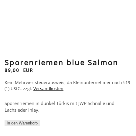
Sporenriemen blue Salmon
89,00
EUR
Kein Mehrwertsteuerausweis, da Kleinunternehmer nach §19
(1) UStG.
zzgl.
Versandkosten
Sporenriemen in dunkel Türkis mit JWP Schnalle und
Lachsleder Inlay.
Sporenriemen
In den Warenkorb
blue
Salmon