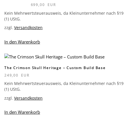
Ursprünglicher
Aktueller
799,00
EUR
699,00
EUR
Preis
Preis
Kein Mehrwertsteuerausweis, da Kleinunternehmer nach §19
war:
ist:
799,00 EUR
699,00 EUR.
(1) UStG.
zzgl.
Versandkosten
In den Warenkorb
The Crimson Skull Heritage – Custom Build Base
249,00
EUR
Kein Mehrwertsteuerausweis, da Kleinunternehmer nach §19
(1) UStG.
zzgl.
Versandkosten
In den Warenkorb